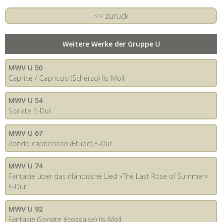
<< zurück
Weitere Werke der Gruppe U
MWV U 50
Caprice / Capriccio (Scherzo) fis-Moll
MWV U 54
Sonate E-Dur
MWV U 67
Rondo capriccioso (Etude) E-Dur
MWV U 74
Fantasie über das irländische Lied »The Last Rose of Summer«
E-Dur
MWV U 92
Fantasie (Sonate écossaise) fis-Moll